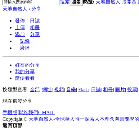
搜索
熱搜:
天地自然人
張開基
搜索
天地自然人
›
分享
發佈
日誌
上傳
相冊
添加
分享
記錄
廣播
好友的分享
我的分享
隨便看看
按類型查看:
全部
|
網址
|
視頻
|
音樂
|
Flash
|
日誌
|
相冊
|
圖片
|
投票
|
現在還沒分享
手機版
|
聯絡我們GMAIL
|
Copyright ©
天地自然人-全球華人唯一探索人本理念與靈魂學
返回頂部