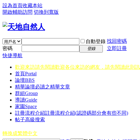
設為首頁
收藏本站
開啟輔助訪問
切換到寬版
找回密碼
自動登錄
密碼
立即註冊
登錄
快捷導航
歡迎來訪請先閱讀
歡迎各位來訪的網友，請先閱讀此則訊
首頁
Portal
論壇
BBS
精華
論壇必讀之精華文章
群組
Group
導讀
Guide
家園
Space
註冊流程介紹
註冊流程介紹(認證碼部分會有些不同)
帖子高級搜索
轉換成繁體中文