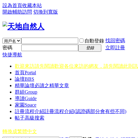
設為首頁
收藏本站
開啟輔助訪問
切換到寬版
找回密碼
自動登錄
密碼
立即註冊
登錄
快捷導航
歡迎來訪請先閱讀
歡迎各位來訪的網友，請先閱讀此則訊
首頁
Portal
論壇
BBS
精華
論壇必讀之精華文章
群組
Group
導讀
Guide
家園
Space
註冊流程介紹
註冊流程介紹(認證碼部分會有些不同)
帖子高級搜索
轉換成繁體中文