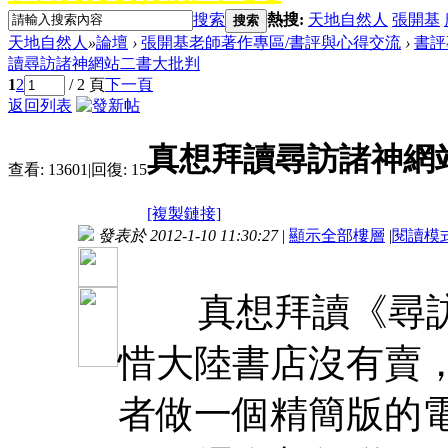
搜索
熱搜:
天地自然人
張開基
搜索
天地自然人
»
論壇
›
張開基老師著作專區/書評與心得交流
›
書評
讀尋訪諸神網站二書大批判
1
2
/ 2 頁
下一頁
返回列表
真想拜讀尋訪諸神網
查看:
13601
|
回復:
15
[複製鏈接]
發表於 2012-1-10 11:30:27
|
顯示全部樓層
|
閱讀模
真想拜讀《尋訪
惜大陸書店沒有賣
者做一個精簡版的