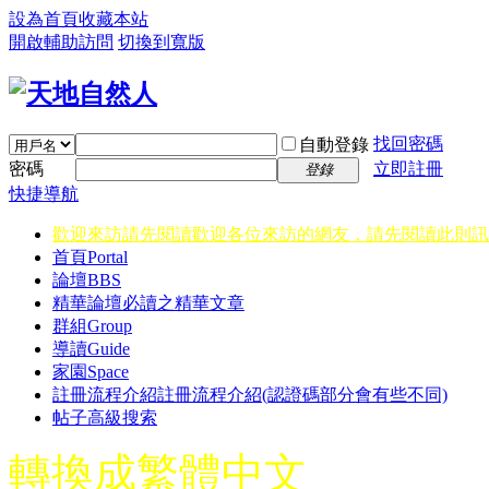
設為首頁
收藏本站
開啟輔助訪問
切換到寬版
找回密碼
自動登錄
密碼
立即註冊
登錄
快捷導航
歡迎來訪請先閱讀
歡迎各位來訪的網友，請先閱讀此則訊
首頁
Portal
論壇
BBS
精華
論壇必讀之精華文章
群組
Group
導讀
Guide
家園
Space
註冊流程介紹
註冊流程介紹(認證碼部分會有些不同)
帖子高級搜索
轉換成繁體中文