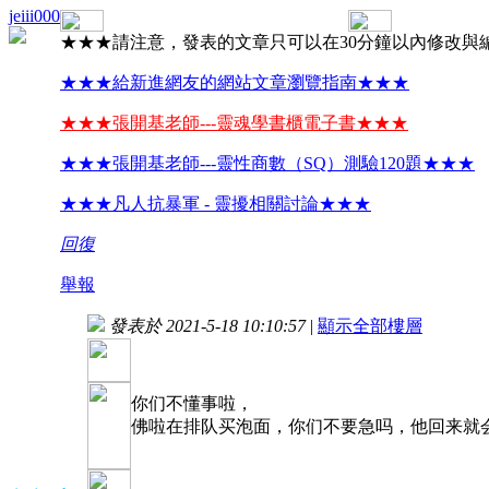
jeiii000
★★★請注意，發表的文章只可以在30分鐘以內修改與
★★★給新進網友的網站文章瀏覽指南★★★
★★★張開基老師---靈魂學書櫃電子書★★★
★★★張開基老師---靈性商數（SQ）測驗120題★★★
★★★凡人抗暴軍 - 靈擾相關討論★★★
回復
舉報
發表於 2021-5-18 10:10:57
|
顯示全部樓層
你们不懂事啦，
佛啦在排队买泡面，你们不要急吗，他回来就