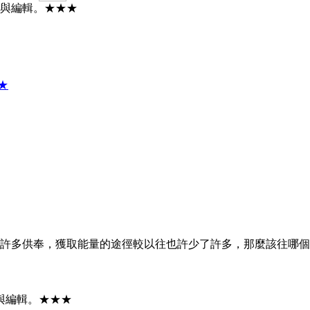
改與編輯。★★★
★
許多供奉，獲取能量的途徑較以往也許少了許多，那麼該往哪個
與編輯。★★★