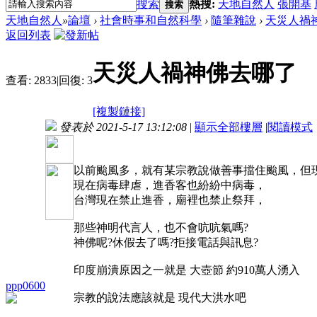
搜索
熱搜:
天地自然人
張開基
搜索
天地自然人
»
論壇
›
社會時事和自然科學
›
隨筆雜說
›
天災人禍
返回列表
天災人禍神佛去哪了
查看:
2833
|
回復:
3
[複製鏈接]
發表於 2021-5-17 13:12:08
|
顯示全部樓層
|
閱讀模式
以前颱風多，就有某宗教說做善事擋住颱風，但
現在病毒肆虐，進香客也紛紛中病毒，
台灣現在禁止進香，廟裡也禁止祭拜，
那些神明代言人，也不會吭吭氣嗎?
神佛呢?休假去了嗎?拒接電話與訊息?
印度崩潰原因之一就是 大壺節 約910萬人湧入
ppp0600
宗教的說法應該就是 現代大洪水吧