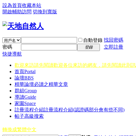
設為首頁
收藏本站
開啟輔助訪問
切換到寬版
找回密碼
自動登錄
密碼
立即註冊
登錄
快捷導航
歡迎來訪請先閱讀
歡迎各位來訪的網友，請先閱讀此則訊
首頁
Portal
論壇
BBS
精華
論壇必讀之精華文章
群組
Group
導讀
Guide
家園
Space
註冊流程介紹
註冊流程介紹(認證碼部分會有些不同)
帖子高級搜索
轉換成繁體中文