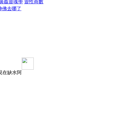
廣義靈魂學
靈性商數
神佛去哪了
現在缺水阿