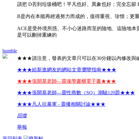
請把 D丟到垃圾桶吧！平凡也好、異象也好；完全忘卻 
B是內在本能再經過努力而成的，值得重視、珍惜；更
ACE是受外境所惑、不小心迷路而至的險地、這險地本
是可以刪掉重練的
humble
★★★請注意，發表的文章只可以在30分鐘以內修改與
★★★給新進網友的網站文章瀏覽指南★★★
★★★張開基老師---靈魂學書櫃電子書★★★
★★★張開基老師---靈性商數（SQ）測驗120題★★★
★★★凡人抗暴軍 - 靈擾相關討論★★★
回復
舉報
返回列表