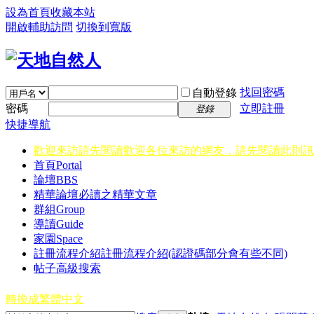
設為首頁
收藏本站
開啟輔助訪問
切換到寬版
找回密碼
自動登錄
密碼
立即註冊
登錄
快捷導航
歡迎來訪請先閱讀
歡迎各位來訪的網友，請先閱讀此則訊
首頁
Portal
論壇
BBS
精華
論壇必讀之精華文章
群組
Group
導讀
Guide
家園
Space
註冊流程介紹
註冊流程介紹(認證碼部分會有些不同)
帖子高級搜索
轉換成繁體中文