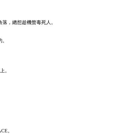
角落，總想趁機螫毒死人。
的。
身上。
CE。