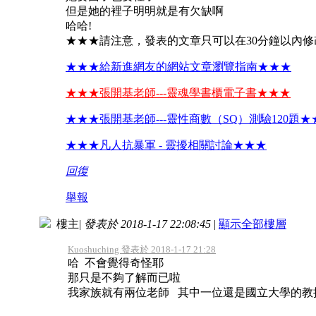
但是她的裡子明明就是有欠缺啊
哈哈!
★★★請注意，發表的文章只可以在30分鐘以內
★★★給新進網友的網站文章瀏覽指南★★★
★★★張開基老師---靈魂學書櫃電子書★★★
★★★張開基老師---靈性商數（SQ）測驗120題★
★★★凡人抗暴軍 - 靈擾相關討論★★★
回復
舉報
樓主
|
發表於 2018-1-17 22:08:45
|
顯示全部樓層
Kuoshuching 發表於 2018-1-17 21:28
哈 不會覺得奇怪耶
那只是不夠了解而已啦
我家族就有兩位老師 其中一位還是國立大學的教