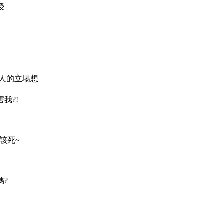
授
人的立場想
我?!
該死~
嗎?