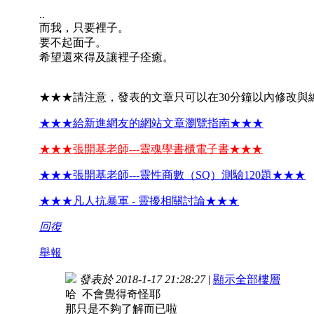
..
而我，只要裡子。
要不起面子。
希望還來得及讓裡子痊癒。
★★★請注意，發表的文章只可以在30分鐘以內修改與
★★★給新進網友的網站文章瀏覽指南★★★
★★★張開基老師---靈魂學書櫃電子書★★★
★★★張開基老師---靈性商數（SQ）測驗120題★★★
★★★凡人抗暴軍 - 靈擾相關討論★★★
回復
舉報
發表於 2018-1-17 21:28:27
|
顯示全部樓層
哈 不會覺得奇怪耶
那只是不夠了解而已啦