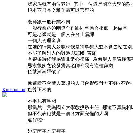
我家族就有兩位老師 其中一位還是國立大學的教
根本不只是文雅美麗可以形容的
老師跟一般行業不同
一般行業必須團隊合作跟同事磨合相處一起做事
可是老師就是一個人在台上講課
一個人管理全班
在她的行業大多數時候是獨尊獨大並不會去站在別
不能了解別人的難過與悲慘 苦痛
有很多時候我感覺非常心很痛 為何親人竟這樣傷害
思索很多之後發覺當老師容易有這種弊病
也就漸漸釋懷了
像這種不會替人著想的人只會覺得對方不好~不對~
Kuoshuching
也算正常的
不平凡有異相
那當然 貴為國立大學教授系主任 那還不算異相
但不代表她就是一個各方面完備的人啊
還好啦~
她要面子也要裡子