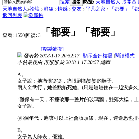
搜索
熱搜:
天地自然人
張開基
搜索
天地自然人
»
論壇
›
群組
›
情感
›
交友
›
平凡之家
›
「都要」「
返回列表
「都要」「都要」
查看:
1550
|
回復:
3
[複製鏈接]
發表於 2018-1-17 20:52:17
|
顯示全部樓層
|
閱讀模式
本帖最後由 再想想 於 2018-1-17 20:57 編輯
A。
女子說：她痛恨婆婆，痛恨到掐婆婆的脖子。
兩人全武行，她差點掐死她。(只是短短住在一起沒多久
"難保有一天，不撞破那一整片的玻璃牆，雙落大樓，上
女子說。
(那個年代，應該可以上社會版頭條，現在，連邊恐也排
B。
女子為人師表，優雅。