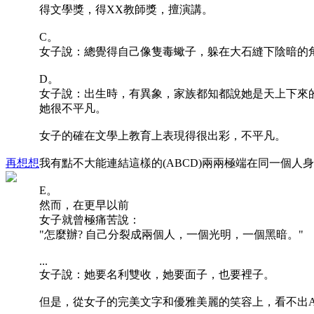
得文學獎，得XX教師獎，擅演講。
C。
女子說：總覺得自己像隻毒蠍子，躲在大石縫下陰暗的
D。
女子說：出生時，有異象，家族都知都說她是天上下來
她很不平凡。
女子的確在文學上教育上表現得很出彩，不平凡。
再想想
我有點不大能連結這樣的(ABCD)兩兩極端在同一個人
E。
然而，在更早以前
女子就曾極痛苦說：
"怎麼辦? 自己分裂成兩個人，一個光明，一個黑暗。"
...
女子說：她要名利雙收，她要面子，也要裡子。
但是，從女子的完美文字和優雅美麗的笑容上，看不出A