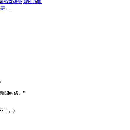
廣義靈魂學
靈性商數
都要」
)
新聞頭條。"
不上。)