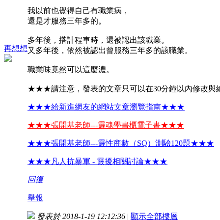
我以前也覺得自己有職業病，
還是才服務三年多的。
多年後，搭計程車時，還被認出該職業。
再想想
又多年後，依然被認出曾服務三年多的該職業。
職業味竟然可以這麼濃。
★★★請注意，發表的文章只可以在30分鐘以內修改與
★★★給新進網友的網站文章瀏覽指南★★★
★★★張開基老師---靈魂學書櫃電子書★★★
★★★張開基老師---靈性商數（SQ）測驗120題★★★
★★★凡人抗暴軍 - 靈擾相關討論★★★
回復
舉報
發表於 2018-1-19 12:12:36
|
顯示全部樓層