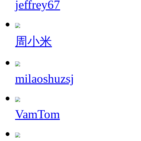
jeffrey67
周小米
milaoshuzsj
VamTom