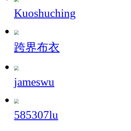
Kuoshuching
跨界布衣
jameswu
585307lu