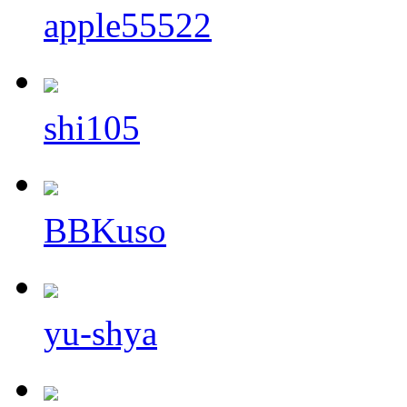
apple55522
shi105
BBKuso
yu-shya