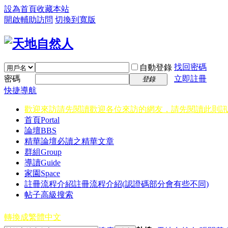
設為首頁
收藏本站
開啟輔助訪問
切換到寬版
找回密碼
自動登錄
密碼
立即註冊
登錄
快捷導航
歡迎來訪請先閱讀
歡迎各位來訪的網友，請先閱讀此則訊
首頁
Portal
論壇
BBS
精華
論壇必讀之精華文章
群組
Group
導讀
Guide
家園
Space
註冊流程介紹
註冊流程介紹(認證碼部分會有些不同)
帖子高級搜索
轉換成繁體中文