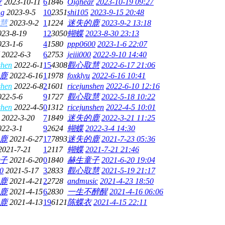
r
2023-10-11
6
1846
Oighear
2023-10-19 09:27
ng
2023-9-5
10
2351
shi105
2023-9-15 20:48
慧
2023-9-2
1
1224
迷失的鹿
2023-9-2 13:18
023-8-19
12
3050
蝴蝶
2023-8-30 23:13
023-1-6
4
1580
ppp0600
2023-1-6 22:07
2022-6-3
6
2753
jeiii000
2022-9-10 14:40
shen
2022-6-1
15
4308
觀心取慧
2022-6-17 21:06
鹿
2022-6-16
1
1978
foxklyu
2022-6-16 10:41
shen
2022-6-8
2
1601
ricejunshen
2022-6-10 12:16
022-5-6
9
1727
觀心取慧
2022-5-18 10:22
shen
2022-4-5
0
1312
ricejunshen
2022-4-5 10:01
2022-3-20
7
1849
迷失的鹿
2022-3-21 11:25
022-3-1
9
2624
蝴蝶
2022-3-4 14:30
鹿
2021-6-27
17
7893
迷失的鹿
2021-7-23 05:36
2021-7-21
1
2117
蝴蝶
2021-7-21 21:46
子
2021-6-20
0
1840
赫生童子
2021-6-20 19:04
0
2021-5-17
3
2833
觀心取慧
2021-5-19 21:17
鹿
2021-4-21
2
2728
andmusic
2021-4-23 18:50
鹿
2021-4-15
6
2830
一生不醉醒
2021-4-16 06:06
鹿
2021-4-13
19
6121
陈蝶衣
2021-4-15 22:11