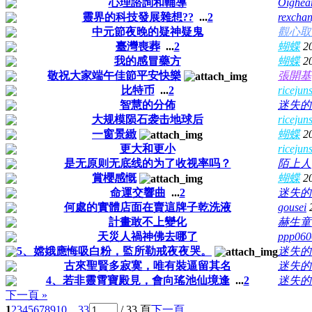
心理諮詢和輔導
Oighea
靈界的科技發展雜想??
...
2
rexcha
中元節夜晚的疑神疑鬼
觀心取
臺灣喪葬
...
2
蝴蝶
2
我的感冒藥方
蝴蝶
2
敬祝大家端午佳節平安快樂
張開基
比特币
...
2
ricejun
智慧的分佈
迷失的
大规模陨石袭击地球后
ricejun
一窗景緻
蝴蝶
2
更大和更小
ricejun
是无原则无底线的为了收视率吗？
陌上人
賞櫻感慨
蝴蝶
2
命運交響曲
...
2
迷失的
何處的實體店面在賣這牌子乾洗液
gousei
計畫敢不上變化
赫生童
天災人禍神佛去哪了
ppp060
5、嫦娥應悔吸白粉，監所勒戒夜夜哭。
迷失的
古來聖賢多寂寞，唯有裝逼留其名
迷失的
4、若非靈霄寶殿見，會向瑤池仙境逢
...
2
迷失的
下一頁 »
1
2
3
4
5
6
7
8
9
10
... 33
/ 33 頁
下一頁