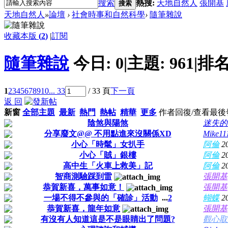
搜索
熱搜:
天地自然人
張開基
搜索
天地自然人
»
論壇
›
社會時事和自然科學
›
隨筆雜說
收藏本版
(
2
)
|
訂閱
隨筆雜說
今日:
0
|
主題:
961
|
排名
1
2
3
4
5
6
7
8
9
10
... 33
/ 33 頁
下一頁
返 回
新窗
全部主題
最新
熱門
熱帖
精華
更多
作者
回復/查看
最後
陰煞與陽煞
迷失的
分享廢文@@ 不用點進來沒關係XD
Mike11
小心「時髦」女扒手
阿倫
2
小心「賊」銀樓
阿倫
2
高中生「火車上救美」記
阿倫
2
智商測驗踩到雷
張開基
恭賀新喜，萬事如意！
張開基
一場不得不參與的「確診」活動
...
2
蝴蝶
2
恭賀新喜，龍年如意
張開基
有沒有人知道這是不是眼睛出了問題?
觀心取