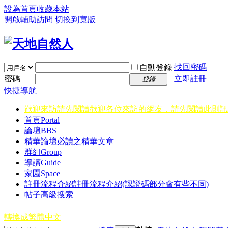
設為首頁
收藏本站
開啟輔助訪問
切換到寬版
找回密碼
自動登錄
密碼
立即註冊
登錄
快捷導航
歡迎來訪請先閱讀
歡迎各位來訪的網友，請先閱讀此則訊
首頁
Portal
論壇
BBS
精華
論壇必讀之精華文章
群組
Group
導讀
Guide
家園
Space
註冊流程介紹
註冊流程介紹(認證碼部分會有些不同)
帖子高級搜索
轉換成繁體中文