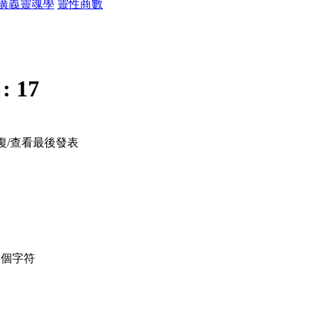
廣義靈魂學
靈性商數
:
17
復/查看
最後發表
個字符