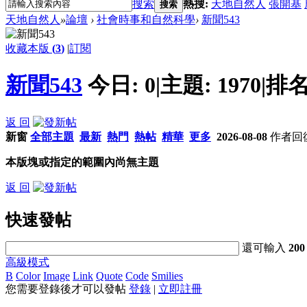
搜索
熱搜:
天地自然人
張開基
搜索
天地自然人
»
論壇
›
社會時事和自然科學
›
新聞543
收藏本版
(
3
)
|
訂閱
新聞543
今日:
0
|
主題:
1970
|
排名
返 回
新窗
全部主題
最新
熱門
熱帖
精華
更多
2026-08-08
作者
回
本版塊或指定的範圍內尚無主題
返 回
快速發帖
還可輸入
200
高級模式
B
Color
Image
Link
Quote
Code
Smilies
您需要登錄後才可以發帖
登錄
|
立即註冊