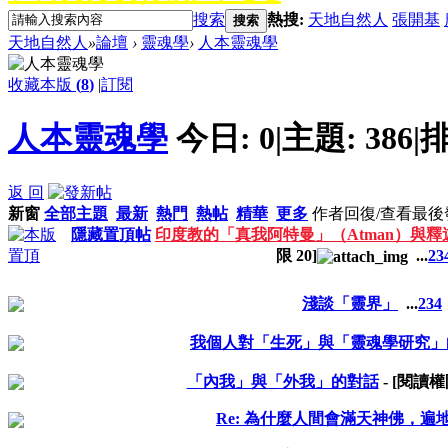
搜索
熱搜:
天地自然人
張開基
搜索
天地自然人
»
論壇
›
靈魂學
›
人本靈魂學
收藏本版
(
8
)
|
訂閱
人本靈魂學
今日:
0
|
主題:
386
|
排
返 回
新窗
全部主題
最新
熱門
熱帖
精華
更多
作者
回復/查看
最後
隱藏置頂帖
印度教的「真我阿特曼」（Atman）與釋
限
20
]
...
2
3
淺談「靈界」
...
2
3
4
我個人對「生死」與「靈魂學研究」
「內我」與「外我」的對話
- [閱讀
Re: 為什麼人間會滿天神佛，遍