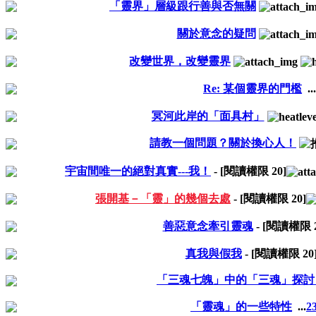
「靈界」層級跟行善與否無關
關於意念的疑問
改變世界，改變靈界
Re: 某個靈界的門檻
...
冥河此岸的「面具村」
請教一個問題？關於換心人！
宇宙間唯一的絕對真實---我！
- [閱讀權限
20
]
張開基－「靈」的幾個去處
- [閱讀權限
20
]
善惡意念牽引靈魂
- [閱讀權限
真我與假我
- [閱讀權限
20
「三魂七魄」中的「三魂」探討
「靈魂」的一些特性
...
2