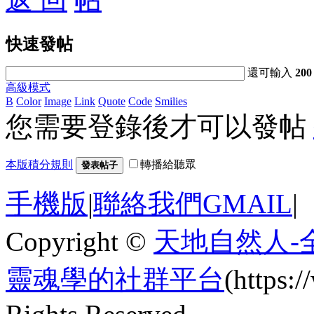
快速發帖
還可輸入
200
高級模式
B
Color
Image
Link
Quote
Code
Smilies
您需要登錄後才可以發帖
本版積分規則
轉播給聽眾
發表帖子
手機版
|
聯絡我們GMAIL
|
Copyright ©
天地自然人-
靈魂學的社群平台
(https