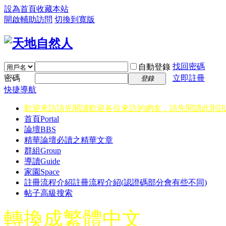
設為首頁
收藏本站
開啟輔助訪問
切換到寬版
找回密碼
自動登錄
密碼
立即註冊
登錄
快捷導航
歡迎來訪請先閱讀
歡迎各位來訪的網友，請先閱讀此則訊
首頁
Portal
論壇
BBS
精華
論壇必讀之精華文章
群組
Group
導讀
Guide
家園
Space
註冊流程介紹
註冊流程介紹(認證碼部分會有些不同)
帖子高級搜索
轉換成繁體中文