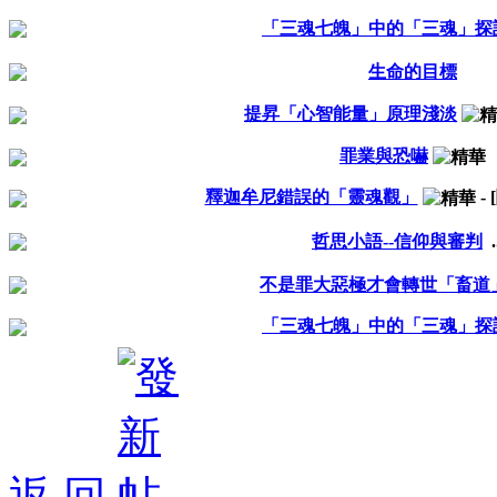
「三魂七魄」中的「三魂」探
生命的目標
提昇「心智能量」原理淺淡
罪業與恐嚇
釋迦牟尼錯誤的「靈魂觀」
-
哲思小語--信仰與審判
.
不是罪大惡極才會轉世「畜道
「三魂七魄」中的「三魂」探
返 回